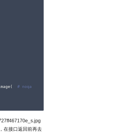
image
(
# noqa
27ff467170e_s.jpg
名，在接口返回前再去