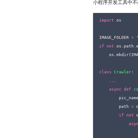
小程序开发工具中不
import
os
IMAGE_FOLDER
=
if
not
os
.
path
.
os
.
mkdir
(
IM
class
Crawler
:
...
async
def
c
pic_nam
path
=
if
not
asy