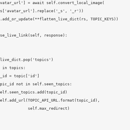
vatar_url'] = await self.convert_local_image(

s['avatar_url'].replace('_s', '_r'))

.add_or_update(**flatten_live_dict(rs, TOPIC_KEYS))

se_live_link(self, response):

live_dict.pop('topics')

 in topics:

_id = topic['id']

pic_id not in self.seen_topics:

elf.seen_topics.add(topic_id)

elf.add_url(TOPIC_API_URL.format(topic_id),

            self.max_redirect)
