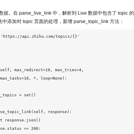
据。在 parse_live_link 中，解析到 Live 数据中包含了 topic 的
中添加对 topic 页面的处理，新增 parse_topic_link 方法：
'https://api.zhihu.com/topics/{}' 

self, max_redirect=10, max_tries=4,

max_tasks=10, *, loop=None):

_topics = set()

se_topic_link(self, response):

t response.json()

se.status == 200:
