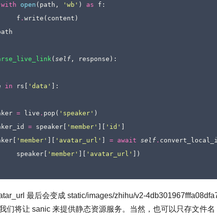
with
open
(
path
,
'wb'
)
as
f
:
f
.
write
(
content
)
path
arse_live_link
(
self
,
response
):
e
in
rs
[
'data'
]:
aker
=
live
.
pop
(
'speaker'
)
aker_id
=
speaker
[
'member'
][
'id'
]
aker
[
'member'
][
'avatar_url'
]
=
await
self
.
convert_local_
speaker
[
'member'
][
'avatar_url'
])
r_url 最后会变成 static/images/zhihu/v2-4db301967fffa08dfa7
我们将让 sanic 来提供静态资源服务。当然，也可以只存文件