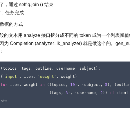
 self.q.join () 结束
er，任务完成
est 数据的方式
本用 analyze 接口拆分成不同的 token 成为一个列表赋值给 li
mpletion (analyzer=ik_analyzer) 就是做这个的。gen_
以：
s
(
topics
,
tags
,
outline
,
username
,
subject
):
[{
'input'
:
item
,
'weight'
:
weight
}
for
item
,
weight
in
((
topics
,
10
),
(
subject
,
5
),
(
outli
(
tags
,
3
),
(
username
,
2
))
if
item
]
ests