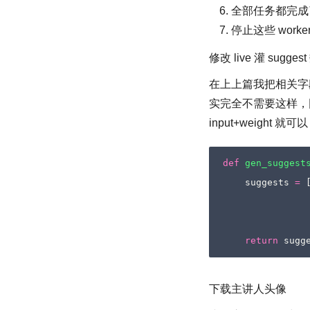
全部任务都完成了，通过
停止这些 work
修改 live 灌 sugg
在上上篇我把相关字段的文
实完全不需要这样，因为 Co
input+weight 就可
def
gen_suggest
suggests
=
return
sugg
下载主讲人头像