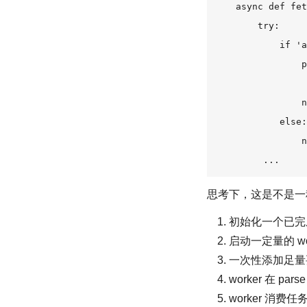
    async def fet
        try:

            if 'a
                p
                 
                n
            else:

                n
         ...
思考下，这是不是一种
初始化一个已完成
启动一定量的 wo
一次性添加足量要
worker 在 
worker 消