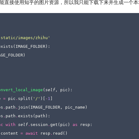
能直接使用知乎的图片资源，所以我只能下载下来并生成一个本
'static/images/zhihu'
exists
(
IMAGE_FOLDER
):
AGE_FOLDER
)
onvert_local_image
(
self
,
pic
):
e
=
pic
.
split
(
'/'
)[
-
1
]
os
.
path
.
join
(
IMAGE_FOLDER
,
pic_name
)
os
.
path
.
exists
(
path
):
nc
with
self
.
session
.
get
(
pic
)
as
resp
:
content
=
await
resp
.
read
()