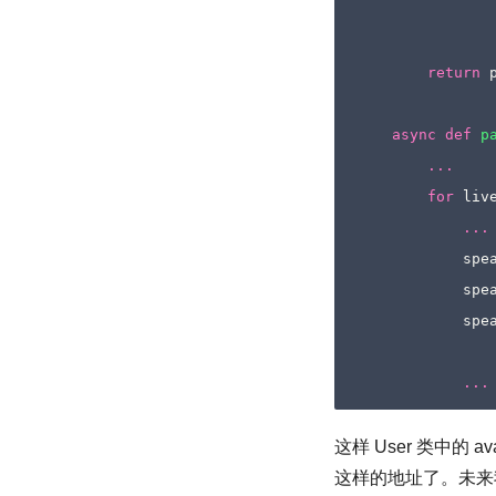
return
async
def
p
...
for
liv
...
spe
spe
spe
...
这样 User 类中的 avata
这样的地址了。未来