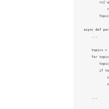
            rs['a
                r
            Topic
    async def par
        ...

        topics = 
        for topic
            topic
            if to
                s
                s
                 
        ...
