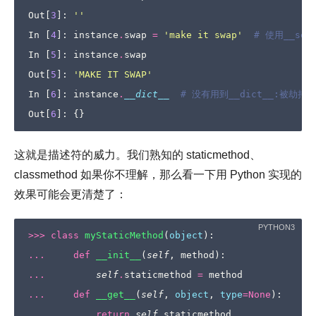
Out
[
3
]:
''
In
[
4
]:
instance
.
swap
=
'make it swap'
# 使用__set
In
[
5
]:
instance
.
swap
Out
[
5
]:
'MAKE IT SWAP'
In
[
6
]:
instance
.
__dict__
# 没有用到__dict__:被劫持了
Out
[
6
]:
{}
这就是描述符的威力。我们熟知的 staticmethod、
classmethod 如果你不理解，那么看一下用 Python 实现的
效果可能会更清楚了：
>>>
class
myStaticMethod
(
object
):
...
def
__init__
(
self
,
method
):
...
self
.
staticmethod
=
method
...
def
__get__
(
self
,
object
,
type
=
None
):
...
return
self
.
staticmethod