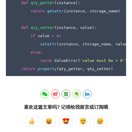
def
qty_getter
(
instance
):
return
getattr
(
instance
,
storage_name
)
def
qty_setter
(
instance
,
value
):
if
value
>
0
:
setattr
(
instance
,
storage_name
,
value
)
else
:
raise
ValueError
(
'value must be > 0'
)
return
property
(
qty_getter
,
qty_setter
)
喜欢这篇文章吗? 记得给我留言或订阅哦