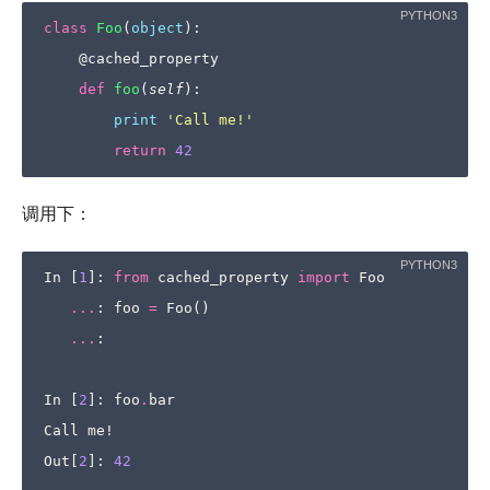
class
Foo
(
object
):
@cached_property
def
foo
(
self
):
print
'Call me!'
return
42
调用下：
In
[
1
]:
from
cached_property
import
Foo
...
:
foo
=
Foo
()
...
:
In
[
2
]:
foo
.
bar
Call
me
!
Out
[
2
]:
42