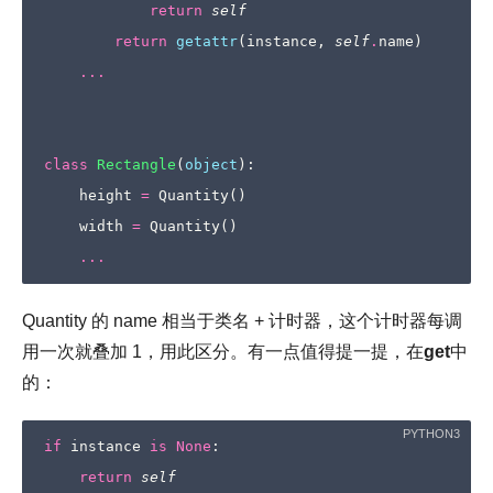
return
self
return
getattr
(
instance
,
self
.
name
)
...
class
Rectangle
(
object
):
height
=
Quantity
()
width
=
Quantity
()
...
Quantity 的 name 相当于类名 + 计时器，这个计时器每调
用一次就叠加 1，用此区分。有一点值得提一提，在
get
中
的：
if
instance
is
None
:
return
self