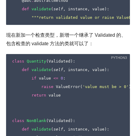
@abc
.
abstractmethod
def
validate
(
self
,
instance
,
value
):
"""return validated value or raise ValueErr
现在新加一个检查类型，新增一个继承了 Validated 的、
包含检查的 validate 方法的类就可以了：
class
Quantity
(
Validated
):
def
validate
(
self
,
instance
,
value
):
if
value
<=
0
:
raise
ValueError
(
'value must be > 0'
)
return
value
class
NonBlank
(
Validated
):
def
validate
(
self
,
instance
,
value
):