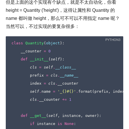
但是上面的这个实现有个缺点，就是不太自动化，你看
height = Quantity ('height')，这得让属性和 Quantity 的
name 都叫做 height，那么可不可以不用指定 name 呢？
当然可以，不过实现的要复杂很多：
class
Quantity
(
object
):
__counter
=
0
def
__init__
(
self
):
cls
=
self
.
__class__
prefix
=
cls
.
__name__
index
=
cls
.
__counter
self
.
name
=
'_
{}
#
{}
'
.
format
(
prefix
,
index
)
cls
.
__counter
+=
1
def
__get__
(
self
,
instance
,
owner
):
if
instance
is
None
: