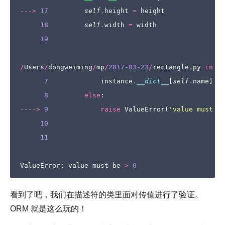
--->
17
self
.
height
=
height
18
self
.
width
=
width
19
/
Users
/
dongweiming
/
mp
/
2017
-
03
-
23
/
rectangle
.
py
in
__
7
instance
.
__dict__
[
self
.
name
]
=
8
else
:
---->
9
raise
ValueError
(
'value must be
10
11
ValueError
:
value
must
be
>
0
看到了吧，我们在描述符的类里面对传值进行了验证。
ORM 就是这么玩的！