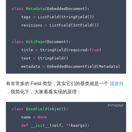
class
Metadata
(
EmbeddedDocument
):
tags
=
ListField
(
StringField
())
revisions
=
ListField
(
IntField
())
class
WikiPage
(
Document
):
title
=
StringField
(
required
=
True
)
text
=
StringField
()
metadata
=
EmbeddedDocumentField
(
Metadata
)
有非常多的 Field 类型，其实它们的基类就是一个
描述符
，我简化下，大家看看实现的原理：
class
BaseField
(
object
):
name
=
None
def
__init__
(
self
,
**
kwargs
):