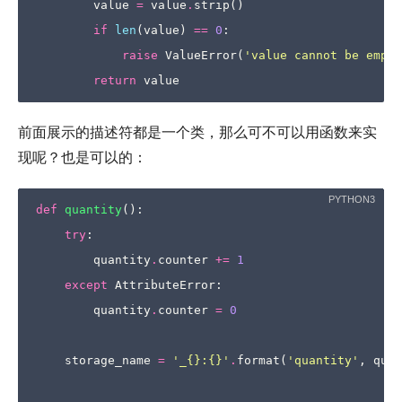
value
=
value
.
strip
()
if
len
(
value
)
==
0
:
raise
ValueError
(
'value cannot be empty
return
value
前面展示的描述符都是一个类，那么可不可以用函数来实
现呢？也是可以的：
def
quantity
():
try
:
quantity
.
counter
+=
1
except
AttributeError
:
quantity
.
counter
=
0
storage_name
=
'_
{}
:
{}
'
.
format
(
'quantity'
,
quan