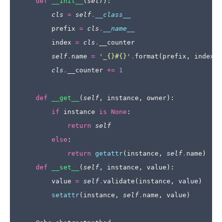
def
__init__
(
self
):
cls
=
self
.
__class__
prefix
=
cls
.
__name__
index
=
cls
.
__counter
self
.
name
=
'_
{}
#
{}
'
.
format
(
prefix
,
index
)
cls
.
__counter
+=
1
def
__get__
(
self
,
instance
,
owner
):
if
instance
is
None
:
return
self
else
:
return
getattr
(
instance
,
self
.
name
)
def
__set__
(
self
,
instance
,
value
):
value
=
self
.
validate
(
instance
,
value
)
setattr
(
instance
,
self
.
name
,
value
)