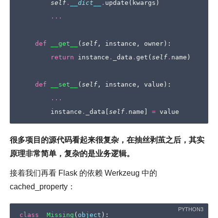
self
.
__dict__
.
update
(
kwargs
)
...
def
__get__
(
self
,
instance
,
owner
):
return
instance
.
_data
.
get
(
self
.
name
)
def
__set__
(
self
,
instance
,
value
):
...
instance
.
_data
[
self
.
name
]
=
value
很多项目的源代码看起来很复杂，在抽丝剥茧之后，其实
原理非常简单，复杂的是业务逻辑。
接着我们再看 Flask 的依赖 Werkzeug 中的
cached_property：
class
_Missing
(
object
):