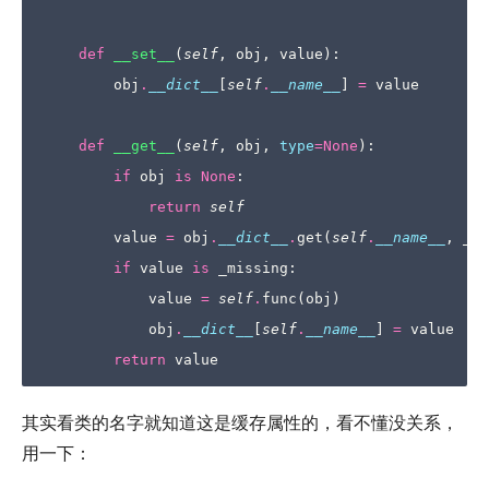
def
__set__
(
self
,
obj
,
value
):
obj
.
__dict__
[
self
.
__name__
]
=
value
def
__get__
(
self
,
obj
,
type
=
None
):
if
obj
is
None
:
return
self
value
=
obj
.
__dict__
.
get
(
self
.
__name__
,
_mi
if
value
is
_missing
:
value
=
self
.
func
(
obj
)
obj
.
__dict__
[
self
.
__name__
]
=
value
return
value
其实看类的名字就知道这是缓存属性的，看不懂没关系，
用一下：