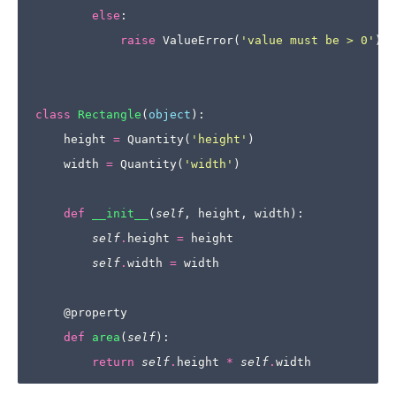
else
:
raise
ValueError
(
'value must be > 0'
)
class
Rectangle
(
object
):
height
=
Quantity
(
'height'
)
width
=
Quantity
(
'width'
)
def
__init__
(
self
,
height
,
width
):
self
.
height
=
height
self
.
width
=
width
@property
def
area
(
self
):
return
self
.
height
*
self
.
width