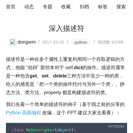
首页
动态
专题
收藏
归档
标签
搜索
深入描述符
dongwm
/
/
/
2017-03-26
python
阅读数:10789
描述符是一种在多个属性上重复利用同一个存取逻辑的方
式，他能 "劫持" 那些本对于 self.
dict
的操作。描述符通常
是一种包含
get
、
set
、
delete
三种方法中至少一种的类，
给人的感觉是「把一个类的操作托付与另外一个类」。静
态方法、类方法、property 都是构建描述符的类。
我们先看一个简单的描述符的例子（基于我之前的分享的
Python 高级编程
改编，这个 PPT 建议大家去看看）：
class
MyDescriptor
(
object
):