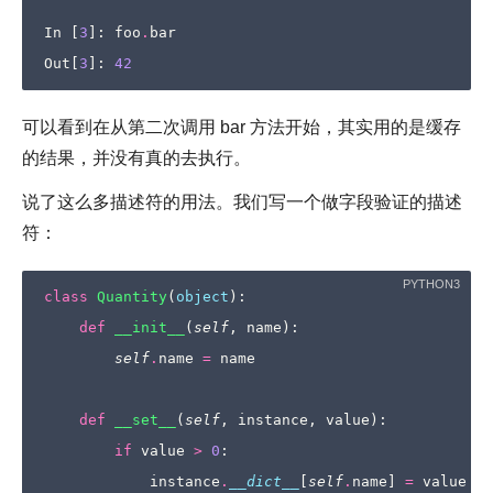
In
[
3
]:
foo
.
bar
Out
[
3
]:
42
可以看到在从第二次调用 bar 方法开始，其实用的是缓存
的结果，并没有真的去执行。
说了这么多描述符的用法。我们写一个做字段验证的描述
符：
class
Quantity
(
object
):
def
__init__
(
self
,
name
):
self
.
name
=
name
def
__set__
(
self
,
instance
,
value
):
if
value
>
0
:
instance
.
__dict__
[
self
.
name
]
=
value