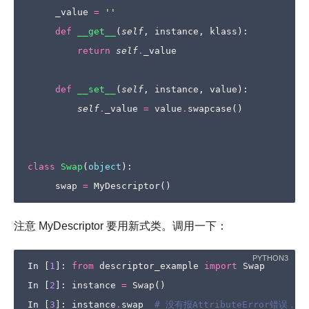
_value
=
''
def
__get__
(
self
,
instance
,
klass
):
return
self
.
_value
def
__set__
(
self
,
instance
,
value
):
self
.
_value
=
value
.
swapcase
()
class
Swap
(
object
):
swap
=
MyDescriptor
()
注意 MyDescriptor 要用新式类。调用一下：
In
[
1
]:
from
descriptor_example
import
Swap
In
[
2
]:
instance
=
Swap
()
In
[
3
]:
instance
.
swap
# 没有报AttributeError错误