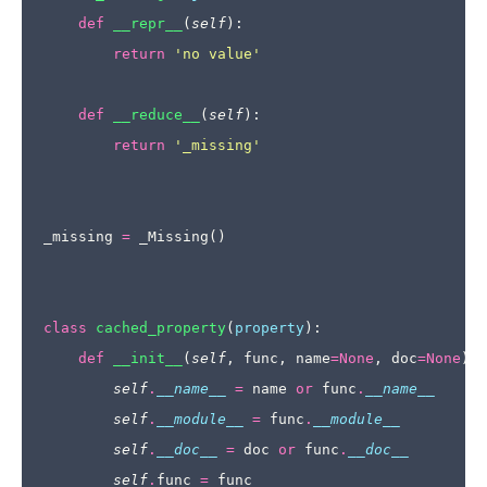
def
__repr__
(
self
):
return
'no value'
def
__reduce__
(
self
):
return
'_missing'
_missing
=
_Missing
()
class
cached_property
(
property
):
def
__init__
(
self
,
func
,
name
=
None
,
doc
=
None
):
self
.
__name__
=
name
or
func
.
__name__
self
.
__module__
=
func
.
__module__
self
.
__doc__
=
doc
or
func
.
__doc__
self
.
func
=
func