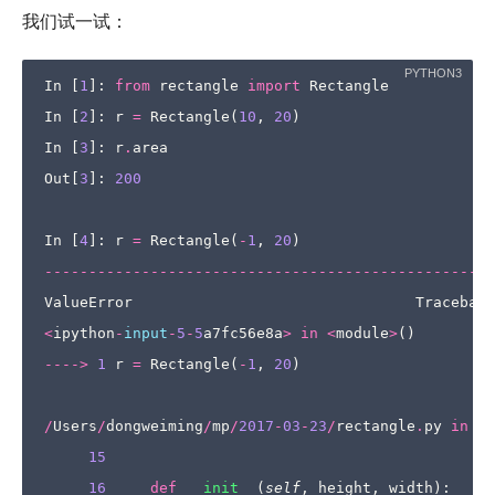
我们试一试：
In
[
1
]:
from
rectangle
import
Rectangle
In
[
2
]:
r
=
Rectangle
(
10
,
20
)
In
[
3
]:
r
.
area
Out
[
3
]:
200
In
[
4
]:
r
=
Rectangle
(
-
1
,
20
)
---------------------------------------------------
ValueError
Traceback
<
ipython
-
input
-
5
-
5
a7fc56e8a
>
in
<
module
>
()
---->
1
r
=
Rectangle
(
-
1
,
20
)
/
Users
/
dongweiming
/
mp
/
2017
-
03
-
23
/
rectangle
.
py
in
__
15
16
def
__init__
(
self
,
height
,
width
):