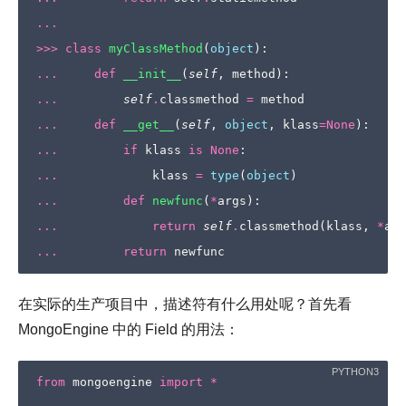
...
>>>
class
myClassMethod
(
object
):
...
def
__init__
(
self
,
method
):
...
self
.
classmethod
=
method
...
def
__get__
(
self
,
object
,
klass
=
None
):
...
if
klass
is
None
:
...
klass
=
type
(
object
)
...
def
newfunc
(
*
args
):
...
return
self
.
classmethod
(
klass
,
*
arg
...
return
newfunc
在实际的生产项目中，描述符有什么用处呢？首先看
MongoEngine 中的 Field 的用法：
from
mongoengine
import
*