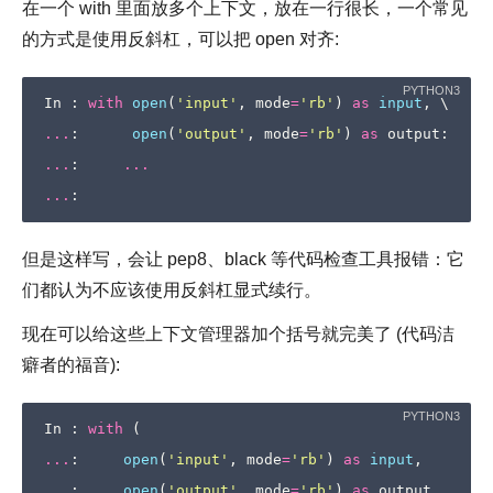
在一个 with 里面放多个上下文，放在一行很长，一个常见
的方式是使用反斜杠，可以把 open 对齐:
In
:
with
open
(
'input'
,
mode
=
'rb'
)
as
input
,
...
:
open
(
'output'
,
mode
=
'rb'
)
as
output
:
...
:
...
...
:
但是这样写，会让 pep8、black 等代码检查工具报错：它
们都认为不应该使用反斜杠显式续行。
现在可以给这些上下文管理器加个括号就完美了 (代码洁
癖者的福音):
In
:
with
(
...
:
open
(
'input'
,
mode
=
'rb'
)
as
input
,
...
:
open
(
'output'
,
mode
=
'rb'
)
as
output