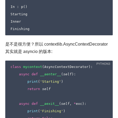
In
:
p
()
Starting
Inner
Finishing
是不是很方便？所以 contextlib.AsyncContextDecorator
其实就是 asyncio 的版本:
class
mycontext
(
AsyncContextDecorator
):
async
def
__aenter__
(
self
):
print
(
'Starting'
)
return
self
async
def
__aexit__
(
self
,
*
exc
):
print
(
'Finishing'
)