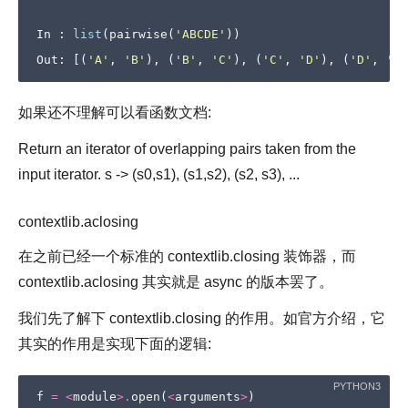
In
:
list
(
pairwise
(
'ABCDE'
))
Out
:
[(
'A'
,
'B'
),
(
'B'
,
'C'
),
(
'C'
,
'D'
),
(
'D'
,
'E'
如果还不理解可以看函数文档:
Return an iterator of overlapping pairs taken from the
input iterator. s -> (s0,s1), (s1,s2), (s2, s3), ...
contextlib.aclosing
在之前已经一个标准的 contextlib.closing 装饰器，而
contextlib.aclosing 其实就是 async 的版本罢了。
我们先了解下 contextlib.closing 的作用。如官方介绍，它
其实的作用是实现下面的逻辑:
f
=
<
module
>.
open
(
<
arguments
>
)