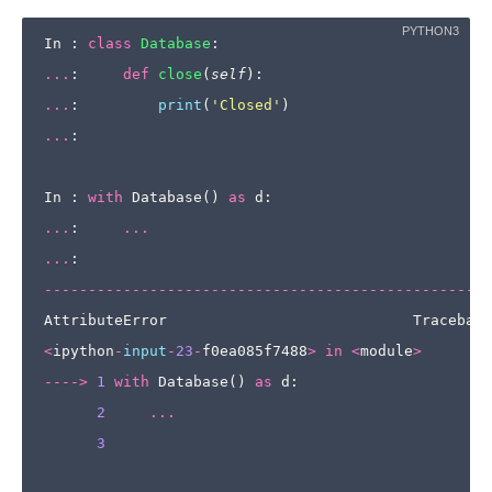
In
:
class
Database
:
...
:
def
close
(
self
):
...
:
print
(
'Closed'
)
...
:
In
:
with
Database
()
as
d
:
...
:
...
...
:
---------------------------------------------------
AttributeError
Traceback
<
ipython
-
input
-
23
-
f0ea085f7488
>
in
<
module
>
---->
1
with
Database
()
as
d
:
2
...
3