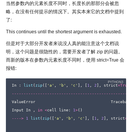
当然参数内的元素长度不同时，长度长的那部分会被忽
略，在没有任何提示的情况下。其实本来它的文档中提到
了:
This continues until the shortest argument is exhausted.
但是对于大部分开发者来说没人真的能注意这个文档说
明，这个问题是很隐性的，需要开发者了解 zip 的问题。
而新的版本在参数内元素长度不同时，使用 strict=True 会
报错:
In
:
list
(
zip
([
'a'
,
'b'
,
'c'
],
[
1
,
2
],
strict
=
True
)
---------------------------------------------------
ValueError
Traceback
Input
In
,
in
<
cell
line
:
1
>
()
---->
1
list
(
zip
([
'a'
,
'b'
,
'c'
],
[
1
,
2
],
strict
=
Tr