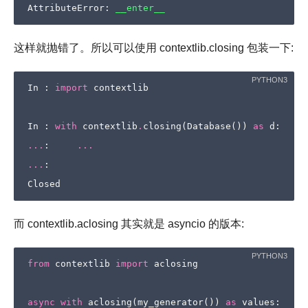
AttributeError
:
__enter__
这样就抛错了。所以可以使用 contextlib.closing 包装一下:
In
:
import
contextlib
In
:
with
contextlib
.
closing
(
Database
())
as
d
:
...
:
...
...
:
Closed
而 contextlib.aclosing 其实就是 asyncio 的版本:
from
contextlib
import
aclosing
async
with
aclosing
(
my_generator
())
as
values
: