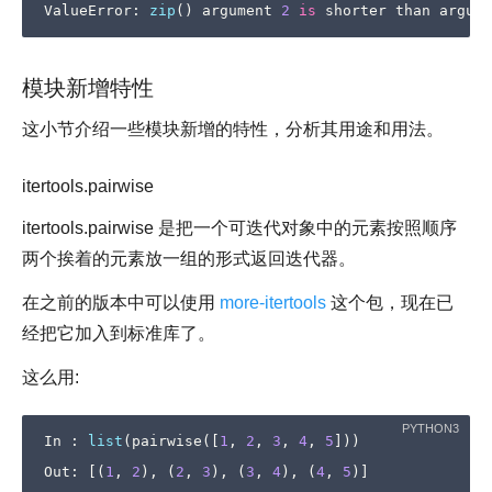
ValueError
:
zip
()
argument
2
is
shorter
than
argume
模块新增特性
这小节介绍一些模块新增的特性，分析其用途和用法。
itertools.pairwise
itertools.pairwise 是把一个可迭代对象中的元素按照顺序
两个挨着的元素放一组的形式返回迭代器。
在之前的版本中可以使用
more-itertools
这个包，现在已
经把它加入到标准库了。
这么用:
In
:
list
(
pairwise
([
1
,
2
,
3
,
4
,
5
]))
Out
:
[(
1
,
2
),
(
2
,
3
),
(
3
,
4
),
(
4
,
5
)]