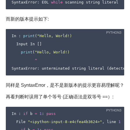
SyntaxError
:
EOL
while
scanning
string
literal
而新的版本提示如下:
In
:
print
(
"Hello, World!)
Input
In
[]
print
(
"Hello, World!)
^
SyntaxError
:
unterminated
string
literal
(
detected
同样是 SyntaxError，是不是新版本的提示更容易理解呢？
再看判断时误用了单个等号 (正确语法是双等号 ==）:
In
:
if
b
=
1
:
pass
File
"<ipython-input-8-e4cfea4b3624>"
,
line
1
if
b
=
1
:
pass