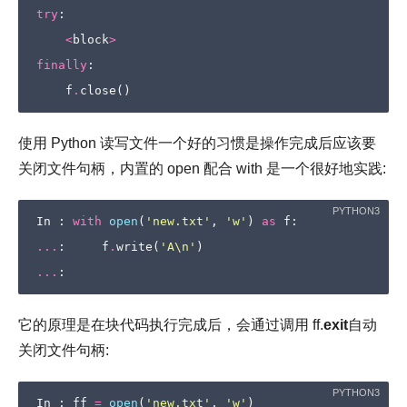
try
:
<
block
>
finally
:
f
.
close
()
使用 Python 读写文件一个好的习惯是操作完成后应该要
关闭文件句柄，内置的 open 配合 with 是一个很好地实践:
In
:
with
open
(
'new.txt'
,
'w'
)
as
f
:
...
:
f
.
write
(
'A
\n
'
)
...
:
它的原理是在块代码执行完成后，会通过调用 ff.
exit
自动
关闭文件句柄:
In
:
ff
=
open
(
'new.txt'
,
'w'
)