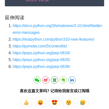
return
False
延伸阅读
https://docs.python.org/3/whatsnew/3.10.html#better-
error-messages
https://realpython.com/python310-new-features/
https://pymotw.com/3/contextlib/
https://peps.python.org/pep-0634/
https://peps.python.org/pep-0635/
https://peps.python.org/pep-0636/
喜欢这篇文章吗? 记得给我留言或订阅哦