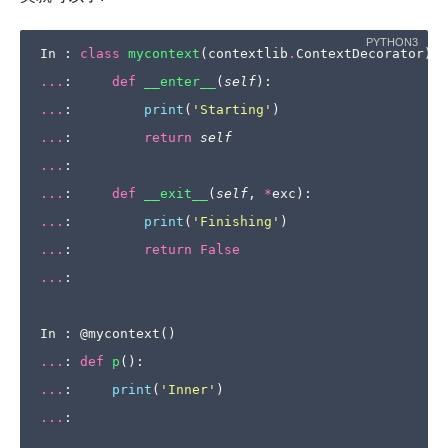
In
:
class
mycontext
(
contextlib
.
ContextDecorator
):
...
:
def
__enter__
(
self
):
...
:
print
(
'Starting'
)
...
:
return
self
...
:
...
:
def
__exit__
(
self
,
*
exc
):
...
:
print
(
'Finishing'
)
...
:
return
False
...
:
In
:
@mycontext
()
...
:
def
p
():
...
:
print
(
'Inner'
)
...
: