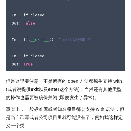
In
:
ff
.
closed
Out
:
False
In
:
ff
.
__exit__
()
# with就会调用它
In
:
ff
.
closed
Out
:
True
但是这里要注意，不是所有的 open 方法都原生支持 with
(或者说提供
exit
以及
enter
这个方法)，当然还有其他类型
的操作也需要被确保关闭 (即便发生了异常)。
事实上，一般标准库或者知名项目都会支持 with 语法，但
是当自己写或者公司项目里就可能没有了，例如我这样定
义一个类: