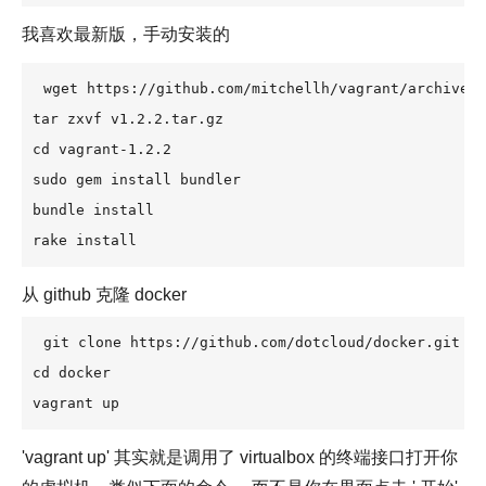
我喜欢最新版，手动安装的
wget https://github.com/mitchellh/vagrant/archive/v
tar zxvf v1.2.2.tar.gz

cd vagrant-1.2.2

sudo gem install bundler

bundle install

rake install
从 github 克隆 docker
git clone https://github.com/dotcloud/docker.git

cd docker

vagrant up
'vagrant up' 其实就是调用了 virtualbox 的终端接口打开你