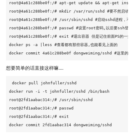
root@4a61c288be0f:/# apt-get update && apt-get
root@4a61c288be0f:/# mkdir /var/run/sshd #要不然启动不了
root@4a61c288be0f:/# /usr/sbin/sshd #启动sshd进程
root@4a61c288be0f:/# passwd #设置root密码,以后要ssh登录滴
root@4a61c288be0f:/# exit #退出容器 但是记住前面PS的一排随
docker ps -a |less #查看都有那些容器,也能看见上面的

docker commit 4a61c288be0f dongweiming/sshd 
想要简单的话直接这样嘛....
docker pull johnfuller/sshd

docker run -i -t johnfuller/sshd /bin/bash

root@2fd1aabac314:/# /usr/sbin/sshd

root@2fd1aabac314:/# passwd

root@2fd1aabac314:/# exit

docker commit 2fd1aabac314 dongweiming/sshd