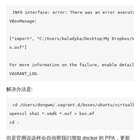
INFO interface: error: There was an error executing
VBoxManage:

["import", "C:/Users/kwladyka/Desktop/My Dropbox/Vag
x.ovf"]

For more information on the failure, enable detailed 
VAGRANT_LOG.
解决办法是:
cd /Users/dongwm/.vagrant.d/boxes/ubuntu/virtualbox
openssl sha1 *.vmdk *.ovf > box.mf

cd -
但是官网说这样会自动帮我们增加 docker 的 PPA，更新