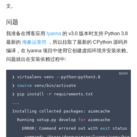
文。
问题
我准备在博客应用
lyanna
的 v3.0 版本时支持 Python 3.8
最新的
海象运算符
，所以拉取了最新的 CPython 源码并
编译，在 lyanna 项目中使用它创建虚拟环境并安装依赖。
问题就出在安装依赖过程中:
❯ virtualenv venv --python
=
python3.8

❯ 
source
 venv/bin/activate

❯ pip install -r requirements.txt

...

Installing collected packages: aiomcache

  Running setup.py develop 
for
 aiomcache

    ERROR: Command errored out with 
exit
 status -11
     command: /Users/dongweiming/lyanna/venv/bin/py