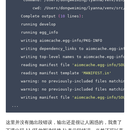
         cwd: /Users/dongweiming/lyanna/venv/src/ai
    Complete output 
(
10
 lines
)
:

    running develop

    running egg_info

    writing aiomcache.egg-info/PKG-INFO

    writing dependency_links to aiomcache.egg-info/
    writing top-level names to aiomcache.egg-info/t
    reading manifest file 
'aiomcache.egg-info/SOURC
    reading manifest template 
'MANIFEST.in'
    warning: no previously-included files matching 
    warning: no previously-included files matching 
    writing manifest file 
'aiomcache.egg-info/SOURC
这里并没有抛出段错误，输出还是很让人困惑的，我查了