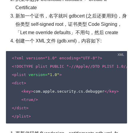
Certificate
新加一个证书，名字就叫 gdbcert (之后还要用到)，身
份类型 self-signed root，证书类型 Code Signing，
「Let me override defaults」不用勾，然后 create
创建一个 XML 文件 (gdb.xml)，内容如下:
<?xml version="1.0" encoding="UTF-8"?>
<!DOCTYPE plist PUBLIC "-//Apple//DTD PLIST 1.0//EN
<plist
version=
"1.0"
>
<dict>
<key>
com.apple.security.cs.debugger
</key>
<true/>
</dict>
</plist>