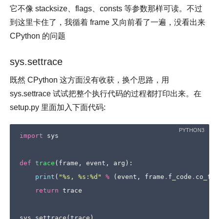
它不像 stacksize、flags、consts 等参数那样可读。不过
到这里卡住了，我循着 frame 又向前看了一遍，没看出来
CPython 的问题
sys.settrace
既然 CPython 这方面没有收获，换个思路，用
sys.settrace 试试把整个执行代码的过程都打印出来。在
setup.py 里面加入下面代码:
import
sys
def
trace
(
frame
,
event
,
arg
):
print
(
"
%s
, 
%s
:
%d
"
%
(
event
,
frame
.
f_code
.
co_fil
return
trace
sys
.
settrace
(
trace
)