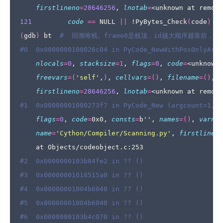
firstlineno
=
28646256
, 
lnotab
=
<unknown at remote
121
code
==
 NULL 
||
 !PyBytes_Check
(
code
)
||
(
gdb
)
 bt  
#  回溯堆栈。frame0是栈顶，id越大顺序越靠前，也就是说
#0  0x0000000100026c04 in PyCode_NewWithPosOnlyArgs
nlocals
=
0
, 
stacksize
=
1
, 
flags
=
0
, 
code
=
<unknown 
freevars
=(
'self'
,
)
, 
cellvars
=()
, 
filename
=()
, 
n
firstlineno
=
28646256
, 
lnotab
=
<unknown at remote
#1  0x00000001000273f7 in PyCode_New (argcount=1, k
flags
=
0
, 
code
=
0x0, 
consts
=
b
''
, 
names
=()
, 
varnam
name
=
'Cython/Compiler/Scanning.py'
, 
firstlineno
#2  0x0000000103b84fe2 in ?? ()
#3  0x00000001018515a0 in ?? ()
#4  0x00000001004b6040 in ?? ()
#5  0x00000001004b6040 in ?? ()
#6  0x0000000103b4c070 in ?? ()