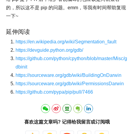
的，所以这不是 pip 的问题。emm，等我有时间帮助复现
一下~
延伸阅读
https://en.wikipedia.org/wiki/Segmentation_fault
https://devguide.python.org/gdb/
https://github.com/python/cpython/blob/master/Misc/g
dbinit
https://sourceware.org/gdb/wiki/BuildingOnDarwin
https://sourceware.org/gdb/wiki/PermissionsDarwin
https://github.com/pypa/pip/pull/7466
喜欢这篇文章吗? 记得给我留言或订阅哦