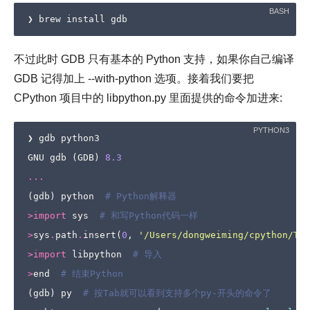
不过此时 GDB 只有基本的 Python 支持，如果你自己编译
GDB 记得加上 --with-python 选项。接着我们要把
CPython 项目中的 libpython.py 里面提供的命令加进来:
❯
gdb
python3
GNU
gdb
(
GDB
)
8.3
...
(
gdb
)
python
# Python解释器
>
import
sys
# 和写Python代码一样
>
sys
.
path
.
insert
(
0
,
'/Users/dongweiming/cpython/Too
>
import
libpython
# 导入
>
end
# 结束Python
(
gdb
)
py
# 按Tab就可以看到支持多个py-开头的命令了