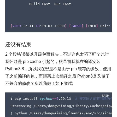
         Build Fast. Run Fast.

[
2019
-12-11 
13
:19:03 +0800
]
[
14690
]
[
INFO
]
 Goin
'
还没有结束
2 个段错误都以升级包而解决，不过这也太巧了吧？此时
我怀疑是 pip cache 引起的，很早前我就在编译安装
Python3.8，所以我在想是不是由于 pip 缓存的缘故，使用
了之前编译的包，而距离上次编译之后 Python3.8 又做了
不兼容的修改？所以我做了如下尝试:
❯ pip install 
cython
==
0
.29.13  
# 安装回之前有问题的包
Processing /Users/dongweiming/Library/Caches/pip/wh
❯ python /Users/dongweiming/lyanna/venv/src/aiomcac