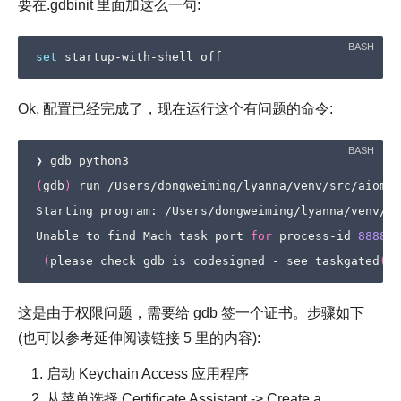
要在.gdbinit 里面加这么一句:
set
Ok, 配置已经完成了，现在运行这个有问题的命令:
(
gdb
)
 run /Users/dongweiming/lyanna/venv/src/aiomca
Starting program: /Users/dongweiming/lyanna/venv/bi
Unable to find Mach task port 
for
 process-id 
8888
: 
(
please check gdb is codesigned - see taskgated
(
8
)
这是由于权限问题，需要给 gdb 签一个证书。步骤如下
(也可以参考延伸阅读链接 5 里的内容):
启动 Keychain Access 应用程序
从菜单选择 Certificate Assistant -> Create a