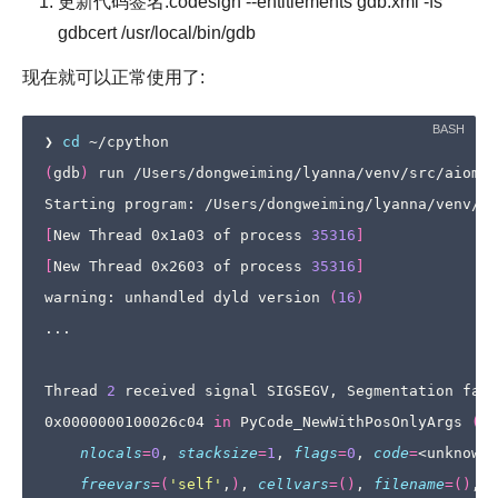
更新代码签名:codesign --entitlements gdb.xml -fs
gdbcert /usr/local/bin/gdb
现在就可以正常使用了:
❯ 
cd
(
gdb
)
 run /Users/dongweiming/lyanna/venv/src/aiomca
[
New Thread 0x1a03 of process 
35316
]
[
New Thread 0x2603 of process 
35316
]
warning: unhandled dyld version 
(
16
)
...

Thread 
2
 received signal SIGSEGV, Segmentation faul
0x0000000100026c04 
in
 PyCode_NewWithPosOnlyArgs 
(
ar
nlocals
=
0
, 
stacksize
=
1
, 
flags
=
0
, 
code
=
<unknown 
freevars
=(
'self'
,
)
, 
cellvars
=()
, 
filename
=()
, 
n