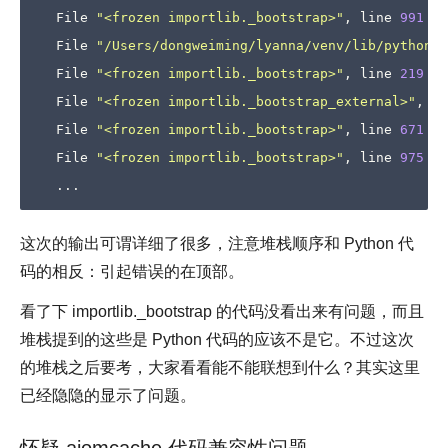
  File 
"<frozen importlib._bootstrap>"
, line 
991
in
  File 
"/Users/dongweiming/lyanna/venv/lib/python3.
  File 
"<frozen importlib._bootstrap>"
, line 
219
in
  File 
"<frozen importlib._bootstrap_external>"
, li
  File 
"<frozen importlib._bootstrap>"
, line 
671
in
  File 
"<frozen importlib._bootstrap>"
, line 
975
in
这次的输出可谓详细了很多，注意堆栈顺序和 Python 代
码的相反：引起错误的在顶部。
看了下 importlib._bootstrap 的代码没看出来有问题，而且
堆栈提到的这些是 Python 代码的应该不是它。不过这次
的堆栈之后要考，大家看看能不能联想到什么？其实这里
已经隐隐的显示了问题。