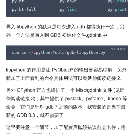
py
-
bt
py
-
down
py
-
locals
py
-
bt
-
full
py
-
list
py
-
print
导入 libpython 的缺点是每次进入 gdb 都得执行一次，另
外一个方法是写入到 GDB 初始化文件.gdbinit 中:
source
~/
cpython
/
Tools
/
gdb
/
libpython
.
py
libpython 的作用是让 PyObject* 的输出更容易理解，另外
新加了上面看到的命令具体用法可以看延伸阅读链接 2。
另外 CPython 官方也维护了一个 Misc/gdbinit 文件 (见延
伸阅读链接 3)，其中提供了 pystack、pyframe、lineno 等
命令，它们是针对 gdb 7 之前的版本，我安装的是当前最
新的 GDB 8.3，就不需要了
这里要注意一个细节，加了配置后抛段错误前会卡住，需