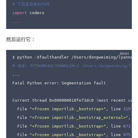
# 下面是原来的代码
import
codecs
...
然后运行它：
# 或者: PYTHONFAULTHANDLER=1 /Users/dongweiming/lyan
...

Fatal Python error: Segmentation fault

Current thread 0x000000010fe73dc0 
(
most recent call
  File 
"<frozen importlib._bootstrap>"
, line 
219
in
  File 
"<frozen importlib._bootstrap_external>"
, li
  File 
"<frozen importlib._bootstrap>"
, line 
671
in
  File 
"<frozen importlib._bootstrap>"
, line 
975
in