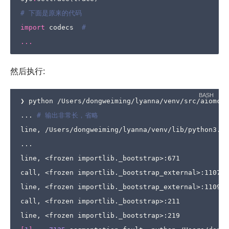
# 下面是原来的代码
import
codecs
#
...
然后执行:
❯ python /Users/dongweiming/lyanna/venv/src/aiomcac
... 
# 输出非常长，省略
line, /Users/dongweiming/lyanna/venv/lib/python3.8/
...

line, <frozen importlib._bootstrap>:671

call, <frozen importlib._bootstrap_external>:1107

line, <frozen importlib._bootstrap_external>:1109

call, <frozen importlib._bootstrap>:211
