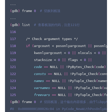
(
gdb
)
 frame 
0
# 切换到栈顶
(
gdb
)
 list  
# 查看栈顶的代码，注意121行
116
117
118
if
(
argcount < posonlyargcount 
||
 posonlyar
119
         kwonlyargcount < 
0
||
 nlocals < 
0
||
120
         stacksize < 
0
||
 flags < 
0
||
121
code
==
 NULL 
||
 !PyBytes_Check
(
code
)
||
122
consts
==
 NULL 
||
 !PyTuple_Check
(
consts
123
names
==
 NULL 
||
 !PyTuple_Check
(
names
)
124
varnames
==
 NULL 
||
 !PyTuple_Check
(
varn
125
freevars
==
 NULL 
||
 !PyTuple_Check
(
free
(
gdb
)
 frame 
0
# 切回栈顶，这个输出内容很多，由于libpyt
#0  0x0000000100026c04 in PyCode_NewWithPosOnlyArgs