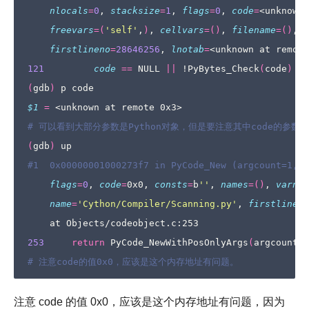
nlocals
=
0
, 
stacksize
=
1
, 
flags
=
0
, 
code
=
<unknown 
freevars
=(
'self'
,
)
, 
cellvars
=()
, 
filename
=()
, 
n
firstlineno
=
28646256
, 
lnotab
=
<unknown at remote
121
code
==
 NULL 
||
 !PyBytes_Check
(
code
)
||
(
gdb
)
$1
=
# 可以看到大部分参数是Python对象，但是要注意其中code的参
(
gdb
)
#1  0x00000001000273f7 in PyCode_New (argcount=1, k
flags
=
0
, 
code
=
0x0, 
consts
=
b
''
, 
names
=()
, 
varnam
name
=
'Cython/Compiler/Scanning.py'
, 
firstlineno
253
return
 PyCode_NewWithPosOnlyArgs
(
argcount, 
# 注意code的值0x0，应该是这个内存地址有问题。
注意 code 的值 0x0，应该是这个内存地址有问题，因为